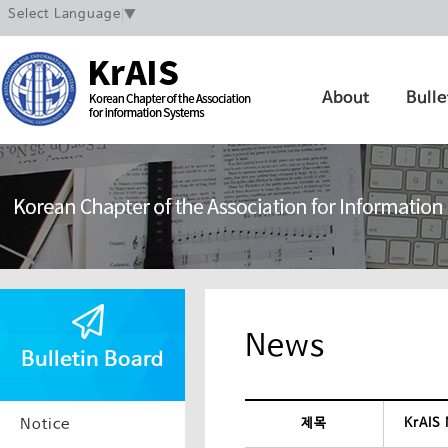
Select Language
▼
About
Bulle
News
Bulletin Board
Notice
제목
KrAIS