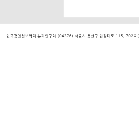
한국경영정보학회 분과연구회 (04376) 서울시 용산구 한강대로 115, 702호(대우디오